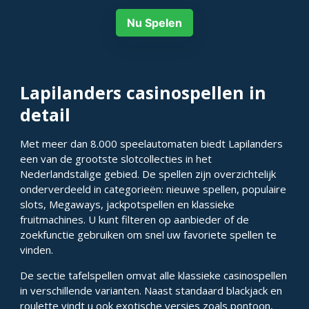
Nu Spelen
Lapilanders casinospellen in
detail
Met meer dan 8.000 speelautomaten biedt Lapilanders
een van de grootste slotcollecties in het
Nederlandstalige gebied. De spellen zijn overzichtelijk
onderverdeeld in categorieën: nieuwe spellen, populaire
slots, Megaways, jackpotspellen en klassieke
fruitmachines. U kunt filteren op aanbieder of de
zoekfunctie gebruiken om snel uw favoriete spellen te
vinden.
De sectie tafelspellen omvat alle klassieke casinospellen
in verschillende varianten. Naast standaard blackjack en
roulette vindt u ook exotische versies zoals pontoon,