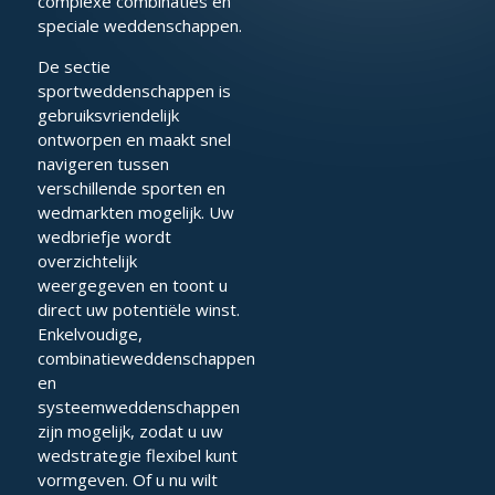
complexe combinaties en
speciale weddenschappen.
De sectie
sportweddenschappen is
gebruiksvriendelijk
ontworpen en maakt snel
navigeren tussen
verschillende sporten en
wedmarkten mogelijk. Uw
wedbriefje wordt
overzichtelijk
weergegeven en toont u
direct uw potentiële winst.
Enkelvoudige,
combinatieweddenschappen
en
systeemweddenschappen
zijn mogelijk, zodat u uw
wedstrategie flexibel kunt
vormgeven. Of u nu wilt