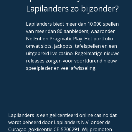
Lapilanders zo bijzonder?
Lapilanders biedt meer dan 10.000 spellen
van meer dan 80 aanbieders, waaronder
NetEnt en Pragmatic Play. Het portfolio
omvat slots, jackpots, tafelspellen en een
uitgebreid live casino. Regelmatige nieuwe
releases zorgen voor voortdurend nieuw
speelplezier en veel afwisseling.
Lapilanders is een gelicentieerd online casino dat
wordt beheerd door Lapilanders N.V. onder de
Curaçao-goklicentie CE-5706291. Wij promoten