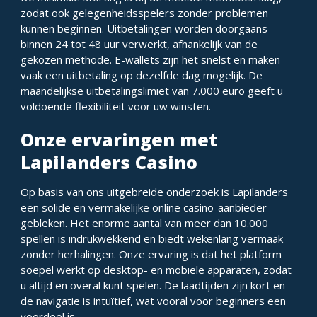
zodat ook gelegenheidsspelers zonder problemen
kunnen beginnen. Uitbetalingen worden doorgaans
binnen 24 tot 48 uur verwerkt, afhankelijk van de
gekozen methode. E-wallets zijn het snelst en maken
vaak een uitbetaling op dezelfde dag mogelijk. De
maandelijkse uitbetalingslimiet van 7.000 euro geeft u
voldoende flexibiliteit voor uw winsten.
Onze ervaringen met
Lapilanders Casino
Op basis van ons uitgebreide onderzoek is Lapilanders
een solide en vermakelijke online casino-aanbieder
gebleken. Het enorme aantal van meer dan 10.000
spellen is indrukwekkend en biedt wekenlang vermaak
zonder herhalingen. Onze ervaring is dat het platform
soepel werkt op desktop- en mobiele apparaten, zodat
u altijd en overal kunt spelen. De laadtijden zijn kort en
de navigatie is intuïtief, wat vooral voor beginners een
voordeel is.