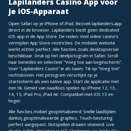
Lapilanders Casino App voor
je iOS-Apparaat
Open Safari op je iPhone of iPad. Bezoek lapilanders.app
direct in de browser. Lapilanders biedt geen dedicated
iOS-app in de App Store. De reden: Veel online casino’s
vermijden App Store-restricties. De mobiele website
werkt echter perfect. Alle functies zoals desktopversie
beschikbaar. Druk op het deelpictogram in Safari. Scroll
naar beneden en selecteer “Voeg toe aan beginscherm”.
Voer “Lapilanders Casino” in als naam. Tik op “Voeg toe”
rechtsboven. Het pictogram verschijnt op je
startscherm als een native app. Start de applicatie met
een tik. Geniet van naadloos spelen op iPhone 12, 13,
14, 15, iPad Pro, iPad Air. Compatibel met iOS 13 en
hoger.
Alle functies mobiel geoptimaliseerd: Snelle laadtijden
dankzij geoptimaliseerde graphics. Touch-besturing
perfect aangepast. Slotspellen draaien vloeiend. Live
dealer-tafels streamen in HD. Stortingen via Apple Pay