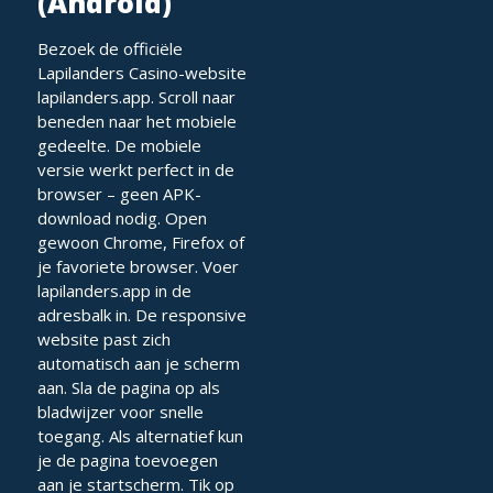
(Android)
Bezoek de officiële
Lapilanders Casino-website
lapilanders.app. Scroll naar
beneden naar het mobiele
gedeelte. De mobiele
versie werkt perfect in de
browser – geen APK-
download nodig. Open
gewoon Chrome, Firefox of
je favoriete browser. Voer
lapilanders.app in de
adresbalk in. De responsive
website past zich
automatisch aan je scherm
aan. Sla de pagina op als
bladwijzer voor snelle
toegang. Als alternatief kun
je de pagina toevoegen
aan je startscherm. Tik op