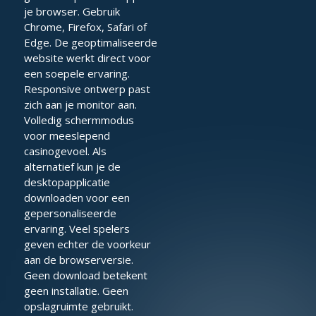
je browser. Gebruik
Chrome, Firefox, Safari of
Edge. De geoptimaliseerde
website werkt direct voor
een soepele ervaring.
Responsive ontwerp past
zich aan je monitor aan.
Volledig schermmodus
voor meeslepend
casinogevoel. Als
alternatief kun je de
desktopapplicatie
downloaden voor een
gepersonaliseerde
ervaring. Veel spelers
geven echter de voorkeur
aan de browserversie.
Geen download betekent
geen installatie. Geen
opslagruimte gebruikt.