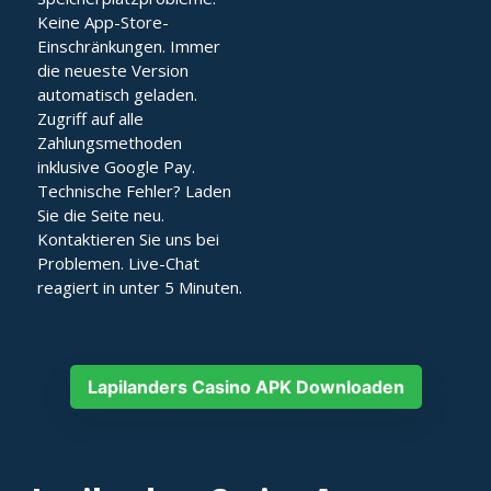
Keine App-Store-
Einschränkungen. Immer
die neueste Version
automatisch geladen.
Zugriff auf alle
Zahlungsmethoden
inklusive Google Pay.
Technische Fehler? Laden
Sie die Seite neu.
Kontaktieren Sie uns bei
Problemen. Live-Chat
reagiert in unter 5 Minuten.
Lapilanders Casino APK Downloaden