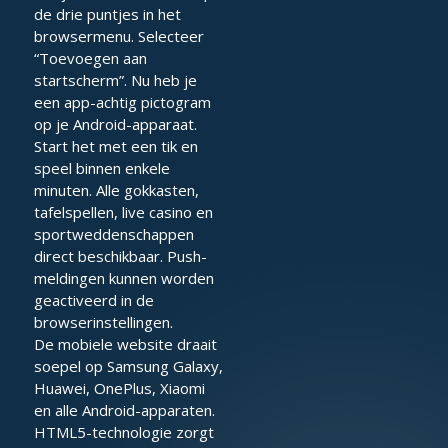
de drie puntjes in het
browsermenu. Selecteer
“Toevoegen aan
startscherm”. Nu heb je
een app-achtig pictogram
op je Android-apparaat.
Start het met een tik en
speel binnen enkele
minuten. Alle gokkasten,
tafelspellen, live casino en
sportweddenschappen
direct beschikbaar. Push-
meldingen kunnen worden
geactiveerd in de
browserinstellingen.
De mobiele website draait
soepel op Samsung Galaxy,
Huawei, OnePlus, Xiaomi
en alle Android-apparaten.
HTML5-technologie zorgt