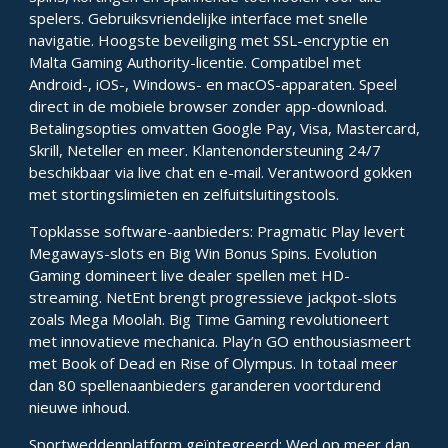
spelers. Gebruiksvriendelijke interface met snelle
navigatie. Hoogste beveiliging met SSL-encryptie en
Malta Gaming Authority-licentie. Compatibel met
Android-, iOS-, Windows- en macOS-apparaten. Speel
direct in de mobiele browser zonder app-download.
Betalingsopties omvatten Google Pay, Visa, Mastercard,
Skrill, Neteller en meer. Klantenondersteuning 24/7
beschikbaar via live chat en e-mail. Verantwoord gokken
met stortingslimieten en zelfuitsluitingstools.
Topklasse software-aanbieders: Pragmatic Play levert
Megaways-slots en Big Win Bonus Spins. Evolution
Gaming domineert live dealer spellen met HD-
streaming. NetEnt brengt progressieve jackpot-slots
zoals Mega Moolah. Big Time Gaming revolutioneert
met innovatieve mechanica. Play’n GO enthousiasmeert
met Book of Dead en Rise of Olympus. In totaal meer
dan 80 spellenaanbieders garanderen voortdurend
nieuwe inhoud.
Sportweddenplatform geïntegreerd: Wed op meer dan